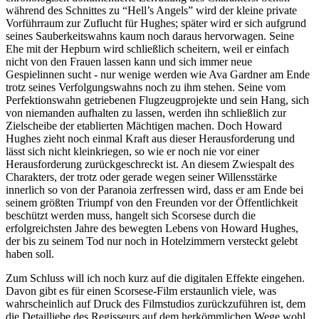
während des Schnittes zu “Hell’s Angels” wird der kleine private
Vorführraum zur Zuflucht für Hughes; später wird er sich aufgrund
seines Sauberkeitswahns kaum noch daraus hervorwagen. Seine
Ehe mit der Hepburn wird schließlich scheitern, weil er einfach
nicht von den Frauen lassen kann und sich immer neue
Gespielinnen sucht - nur wenige werden wie Ava Gardner am Ende
trotz seines Verfolgungswahns noch zu ihm stehen. Seine vom
Perfektionswahn getriebenen Flugzeugprojekte und sein Hang, sich
von niemanden aufhalten zu lassen, werden ihn schließlich zur
Zielscheibe der etablierten Mächtigen machen. Doch Howard
Hughes zieht noch einmal Kraft aus dieser Herausforderung und
lässt sich nicht kleinkriegen, so wie er noch nie vor einer
Herausforderung zurückgeschreckt ist. An diesem Zwiespalt des
Charakters, der trotz oder gerade wegen seiner Willensstärke
innerlich so von der Paranoia zerfressen wird, dass er am Ende bei
seinem größten Triumpf von den Freunden vor der Öffentlichkeit
beschützt werden muss, hangelt sich Scorsese durch die
erfolgreichsten Jahre des bewegten Lebens von Howard Hughes,
der bis zu seinem Tod nur noch in Hotelzimmern versteckt gelebt
haben soll.
Zum Schluss will ich noch kurz auf die digitalen Effekte eingehen.
Davon gibt es für einen Scorsese-Film erstaunlich viele, was
wahrscheinlich auf Druck des Filmstudios zurückzuführen ist, dem
die Detailliebe des Regisseurs auf dem herkömmlichen Wege wohl