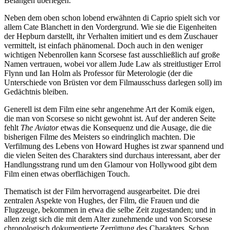
Belangen überlegen.
Neben dem oben schon lobend erwähnten di Caprio spielt sich vor
allem Cate Blanchett in den Vordergrund. Wie sie die Eigenheiten
der Hepburn darstellt, ihr Verhalten imitiert und es dem Zuschauer
vermittelt, ist einfach phänomenal. Doch auch in den weniger
wichtigen Nebenrollen kann Scorsese fast ausschließlich auf große
Namen vertrauen, wobei vor allem Jude Law als streitlustiger Errol
Flynn und Ian Holm als Professor für Meterologie (der die
Unterschiede von Brüsten vor dem Filmausschuss darlegen soll) im
Gedächtnis bleiben.
Generell ist dem Film eine sehr angenehme Art der Komik eigen,
die man von Scorsese so nicht gewohnt ist. Auf der anderen Seite
fehlt
The Aviator
etwas die Konsequenz und die Ausage, die die
bisherigen Filme des Meisters so eindringlich machten. Die
Verfilmung des Lebens von Howard Hughes ist zwar spannend und
die vielen Seiten des Charakters sind durchaus interessant, aber der
Handlungsstrang rund um den Glamour von Hollywood gibt dem
Film einen etwas oberflächigen Touch.
Thematisch ist der Film hervorragend ausgearbeitet. Die drei
zentralen Aspekte von Hughes, der Film, die Frauen und die
Flugzeuge, bekommen in etwa die selbe Zeit zugestanden; und in
allen zeigt sich die mit dem Alter zunehmende und von Scorsese
chronologisch dokumentierte Zerrüttung des Charakters. Schon