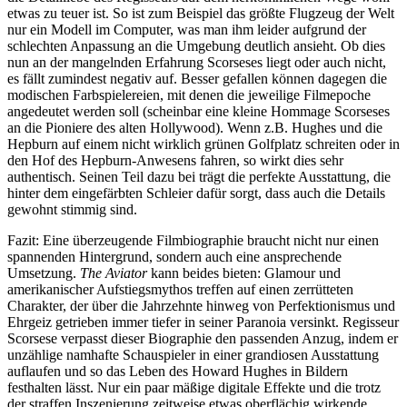
etwas zu teuer ist. So ist zum Beispiel das größte Flugzeug der Welt
nur ein Modell im Computer, was man ihm leider aufgrund der
schlechten Anpassung an die Umgebung deutlich ansieht. Ob dies
nun an der mangelnden Erfahrung Scorseses liegt oder auch nicht,
es fällt zumindest negativ auf. Besser gefallen können dagegen die
modischen Farbspielereien, mit denen die jeweilige Filmepoche
angedeutet werden soll (scheinbar eine kleine Hommage Scorseses
an die Pioniere des alten Hollywood). Wenn z.B. Hughes und die
Hepburn auf einem nicht wirklich grünen Golfplatz schreiten oder in
den Hof des Hepburn-Anwesens fahren, so wirkt dies sehr
authentisch. Seinen Teil dazu bei trägt die perfekte Ausstattung, die
hinter dem eingefärbten Schleier dafür sorgt, dass auch die Details
gewohnt stimmig sind.
Fazit: Eine überzeugende Filmbiographie braucht nicht nur einen
spannenden Hintergrund, sondern auch eine ansprechende
Umsetzung.
The Aviator
kann beides bieten: Glamour und
amerikanischer Aufstiegsmythos treffen auf einen zerrütteten
Charakter, der über die Jahrzehnte hinweg von Perfektionismus und
Ehrgeiz getrieben immer tiefer in seiner Paranoia versinkt. Regisseur
Scorsese verpasst dieser Biographie den passenden Anzug, indem er
unzählige namhafte Schauspieler in einer grandiosen Ausstattung
auflaufen und so das Leben des Howard Hughes in Bildern
festhalten lässt. Nur ein paar mäßige digitale Effekte und die trotz
der straffen Inszenierung zeitweise etwas oberflächig wirkende