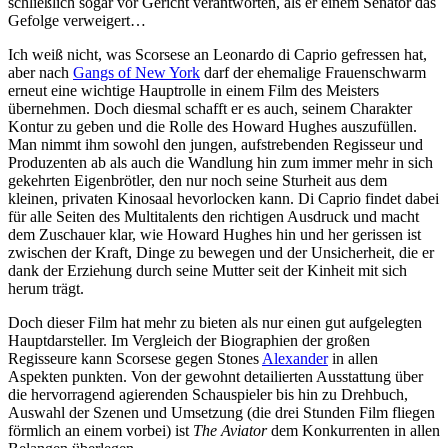
schließlich sogar vor Gericht verantworten, als er einem Senator das
Gefolge verweigert…
Ich weiß nicht, was Scorsese an Leonardo di Caprio gefressen hat,
aber nach
Gangs of New York
darf der ehemalige Frauenschwarm
erneut eine wichtige Hauptrolle in einem Film des Meisters
übernehmen. Doch diesmal schafft er es auch, seinem Charakter
Kontur zu geben und die Rolle des Howard Hughes auszufüllen.
Man nimmt ihm sowohl den jungen, aufstrebenden Regisseur und
Produzenten ab als auch die Wandlung hin zum immer mehr in sich
gekehrten Eigenbrötler, den nur noch seine Sturheit aus dem
kleinen, privaten Kinosaal hevorlocken kann. Di Caprio findet dabei
für alle Seiten des Multitalents den richtigen Ausdruck und macht
dem Zuschauer klar, wie Howard Hughes hin und her gerissen ist
zwischen der Kraft, Dinge zu bewegen und der Unsicherheit, die er
dank der Erziehung durch seine Mutter seit der Kinheit mit sich
herum trägt.
Doch dieser Film hat mehr zu bieten als nur einen gut aufgelegten
Hauptdarsteller. Im Vergleich der Biographien der großen
Regisseure kann Scorsese gegen Stones
Alexander
in allen
Aspekten punkten. Von der gewohnt detailierten Ausstattung über
die hervorragend agierenden Schauspieler bis hin zu Drehbuch,
Auswahl der Szenen und Umsetzung (die drei Stunden Film fliegen
förmlich an einem vorbei) ist
The Aviator
dem Konkurrenten in allen