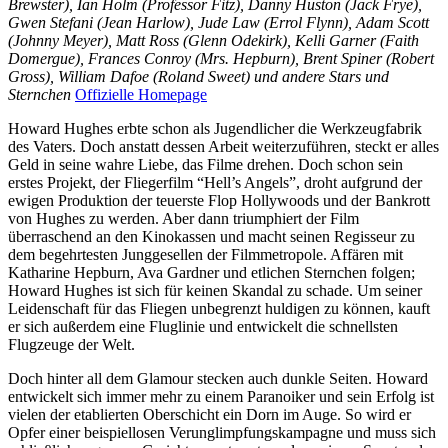
Brewster), Ian Holm (Professor Fitz), Danny Huston (Jack Frye),
Gwen Stefani (Jean Harlow), Jude Law (Errol Flynn), Adam Scott
(Johnny Meyer), Matt Ross (Glenn Odekirk), Kelli Garner (Faith
Domergue), Frances Conroy (Mrs. Hepburn), Brent Spiner (Robert
Gross), William Dafoe (Roland Sweet) und andere Stars und
Sternchen
Offizielle Homepage
Howard Hughes erbte schon als Jugendlicher die Werkzeugfabrik
des Vaters. Doch anstatt dessen Arbeit weiterzuführen, steckt er alles
Geld in seine wahre Liebe, das Filme drehen. Doch schon sein
erstes Projekt, der Fliegerfilm “Hell’s Angels”, droht aufgrund der
ewigen Produktion der teuerste Flop Hollywoods und der Bankrott
von Hughes zu werden. Aber dann triumphiert der Film
überraschend an den Kinokassen und macht seinen Regisseur zu
dem begehrtesten Junggesellen der Filmmetropole. Affären mit
Katharine Hepburn, Ava Gardner und etlichen Sternchen folgen;
Howard Hughes ist sich für keinen Skandal zu schade. Um seiner
Leidenschaft für das Fliegen unbegrenzt huldigen zu können, kauft
er sich außerdem eine Fluglinie und entwickelt die schnellsten
Flugzeuge der Welt.
Doch hinter all dem Glamour stecken auch dunkle Seiten. Howard
entwickelt sich immer mehr zu einem Paranoiker und sein Erfolg ist
vielen der etablierten Oberschicht ein Dorn im Auge. So wird er
Opfer einer beispiellosen Verunglimpfungskampagne und muss sich