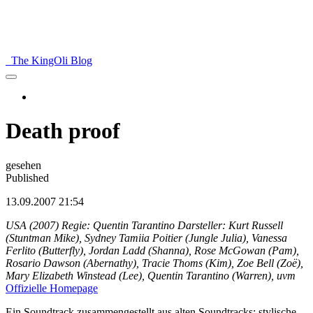
The KingOli Blog
Death proof
gesehen
Published
13.09.2007 21:54
USA (2007) Regie: Quentin Tarantino Darsteller: Kurt Russell
(Stuntman Mike), Sydney Tamiia Poitier (Jungle Julia), Vanessa
Ferlito (Butterfly), Jordan Ladd (Shanna), Rose McGowan (Pam),
Rosario Dawson (Abernathy), Tracie Thoms (Kim), Zoe Bell (Zoë),
Mary Elizabeth Winstead (Lee), Quentin Tarantino (Warren), uvm
Offizielle Homepage
Ein Soundtrack zusammengestellt aus alten Soundtracks; stylische