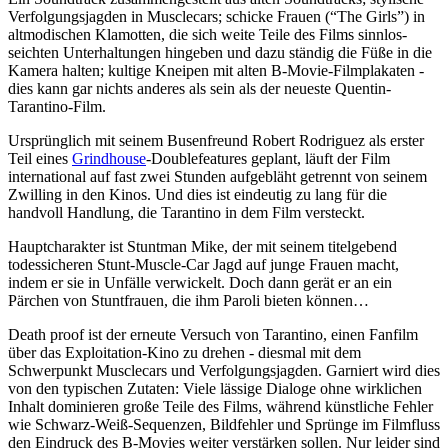
Verfolgungsjagden in Musclecars; schicke Frauen (“The Girls”) in
altmodischen Klamotten, die sich weite Teile des Films sinnlos-
seichten Unterhaltungen hingeben und dazu ständig die Füße in die
Kamera halten; kultige Kneipen mit alten B-Movie-Filmplakaten -
dies kann gar nichts anderes als sein als der neueste Quentin-
Tarantino-Film.
Ursprünglich mit seinem Busenfreund Robert Rodriguez als erster
Teil eines
Grindhouse
-Doublefeatures geplant, läuft der Film
international auf fast zwei Stunden aufgebläht getrennt von seinem
Zwilling in den Kinos. Und dies ist eindeutig zu lang für die
handvoll Handlung, die Tarantino in dem Film versteckt.
Hauptcharakter ist Stuntman Mike, der mit seinem titelgebend
todessicheren Stunt-Muscle-Car Jagd auf junge Frauen macht,
indem er sie in Unfälle verwickelt. Doch dann gerät er an ein
Pärchen von Stuntfrauen, die ihm Paroli bieten können…
Death proof ist der erneute Versuch von Tarantino, einen Fanfilm
über das Exploitation-Kino zu drehen - diesmal mit dem
Schwerpunkt Musclecars und Verfolgungsjagden. Garniert wird dies
von den typischen Zutaten: Viele lässige Dialoge ohne wirklichen
Inhalt dominieren große Teile des Films, während künstliche Fehler
wie Schwarz-Weiß-Sequenzen, Bildfehler und Sprünge im Filmfluss
den Eindruck des B-Movies weiter verstärken sollen. Nur leider sind