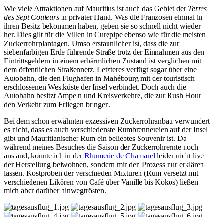
Wie viele Attraktionen auf Mauritius ist auch das Gebiet der
Terres
des Sept Couleurs
in privater Hand. Was die Franzosen einmal in
ihren Besitz bekommen haben, geben sie so schnell nicht wieder
her. Dies gilt für die Villen in Curepipe ebenso wie für die meisten
Zuckerrohrplantagen. Umso erstaunlicher ist, dass die zur
siebenfarbigen Erde führende Straße trotz der Einnahmen aus den
Eintrittsgeldern in einem erbärmlichen Zustand ist verglichen mit
dem öffentlichen Straßennetz. Letzteres verfügt sogar über eine
Autobahn, die den Flughafen in Mahébourg mit der touristisch
erschlossenen Westküste der Insel verbindet. Doch auch die
Autobahn besitzt Ampeln und Kreisverkehre, die zur Rush Hour
den Verkehr zum Erliegen bringen.
Bei dem schon erwähnten exzessiven Zuckerrohranbau verwundert
es nicht, dass es auch verschiedenste Rumbrennereien auf der Insel
gibt und Mauritianischer Rum ein beliebtes Souvenir ist. Da
während meines Besuches die Saison der Zuckerrohrernte noch
anstand, konnte ich in der
Rhumerie de Chamarel
leider nicht live
der Herstellung beiwohnen, sondern mir den Prozess nur erklären
lassen. Kostproben der verschieden Mixturen (Rum versetzt mit
verschiedenen Likören von Café über Vanille bis Kokos) ließen
mich aber darüber hinwegtrösten.