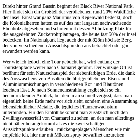
Direkt hinter Grand Bassin beginnt der Black River National Park.
Hier findet sich ein Großteil der verbliebenen rund 20% Waldfläche
der Insel. Einst war ganz Mauritius von Regenwald bedeckt, doch
die Kolonialherren hatten es auf das nur langsam nachwachsende
Ebenholz abgesehen und schufen mit dessen Abholzung Platz für
die ausgedehnten Zuckerrohrplantagen, die heute fast 50% der Insel
bedecken. Im Nationalpark liegt auch der mit 828m höchste Berg,
der von verschiedenen Aussichtspunkten aus betrachtet oder gar
erwandert werden kann.
Wer wie ich jedoch eine Tour gebucht hat, wird entlang der
Touristenpfade weiter nach Chamarel geführt. Der winzige Ort ist
berühmt für sein Naturschauspiel der siebenfarbigen Erde, die dank
des Auswaschens von Basalten die übriggebliebenen Eisen- und
Aluminiummischungen in verschiedenen Rot- und Blautönen
leuchten lässt. Je nach Sonneneinstrahlung ergibt sich so ein
beeindruckender Anblick, bei dem man schnell vergisst, dass man
eigentlich keine Erde mehr vor sich sieht, sondern eine Ansammlung
lebensfeindlicher Metalle, die jegliches Pflanzenwachstum
unterbinden. Für den Eintritt bekommt man zusätzlich noch den
Zwillingswasserfall von Chamarel zu sehen, an den man allerdings
nicht näher herangekommt als es die zwei schattigen
Aussichtspunkte erlauben - mückengeplagten Menschen wie mir
empfehle ich, hier nur mit Mückenspray bewaffnet anzureisen.