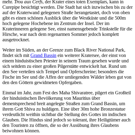
mehr.
Trou aux Cerfs
, der Krater eines toten Exemplars, kann in
Curepipe besichtigt werden. Die Stadt hat sich inzwischen bis zu der
auf der Kraterwand gelegenen Straße herangetastet, doch von oben
gibt es einen schönen Ausblick über die Westküste und die 500m
hoch gelegene Hochebene im Zentrum der Insel. Der im
Kraterinneren gelegene See, einst namensgebende Trinkstelle für die
Hirsche, war nach dem regenarmen Sommer jedoch komplett
ausgetrocknet.
Weiter im Süden, an der Grenze zum Black River National Park,
findet sich mit
Grand Bassin
ein weiterer Kratersee, der einst von
einem hinduistischen Priester in seinem Traum gesehen wurde und
sich seitdem zu einer großen Pilgerstätte entwickelt hat. Rund um
den See verteilen sich Tempel und Opferschreine; besonders die
Fische im See und die Affen der umliegenden Wälder leben gut von
den den Göttern gewidmeten Opfergaben.
Einmal im Jahr, zum Fest des Maha Shivaratree, pilgert ein Großteil
der hinduistischen Bevölkerung von Mauritius über
dementsprechend breit angelegte Straßen zum Grand Bassin, um
ihrem Gott Shiva zu huldigen. Eine über 30m hohe Bronzestatue
verdeutlicht weithin sichtbar die Stellung des Gottes im indischen
Glauben. Die Hindus sind jedoch so tolerant, ihre Heiligtümer auch
den Touristen zu öffnen, die so der Ausübung ihres Glaubens
beiwohnen können.