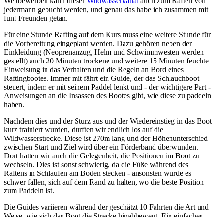
Wettbewerben kann dieser
Wildwasserkanal
auch zum Raften von
jedermann gebucht werden, und genau das habe ich zusammen mit
fünf Freunden getan.
Für eine Stunde Rafting auf dem Kurs muss eine weitere Stunde für
die Vorbereitung eingeplant werden. Dazu gehören neben der
Einkleidung (Neoprenanzug, Helm und Schwimmwesten werden
gestellt) auch 20 Minuten trockene und weitere 15 Minuten feuchte
Einweisung in das Verhalten und die Regeln an Bord eines
Raftingbootes. Immer mit fährt ein Guide, der das Schlauchboot
steuert, indem er mit seinem Paddel lenkt und - der wichtigere Part -
Anweisungen an die Insassen des Bootes gibt, wie diese zu paddeln
haben.
Nachdem dies und der Sturz aus und der Wiedereinstieg in das Boot
kurz trainiert wurden, durften wir endlich los auf die
Wildwasserstrecke. Diese ist 270m lang und der Höhenunterschied
zwischen Start und Ziel wird über ein Förderband überwunden.
Dort hatten wir auch die Gelegenheit, die Positionen im Boot zu
wechseln. Dies ist sonst schwierig, da die Füße während des
Raftens in Schlaufen am Boden stecken - ansonsten würde es
schwer fallen, sich auf dem Rand zu halten, wo die beste Position
zum Paddeln ist.
Die Guides variieren während der geschätzt 10 Fahrten die Art und
Weise, wie sich das Boot die Strecke hinabbewegt. Ein einfaches