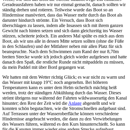
Geradeausfahren haben wir nur einmal gemacht, danach sollten wir
ständig drehen und rotieren. Teilweise wurde das Boot so an
Hindernisse manövriert, dass das Wasser mehr durch das Boot als
darunter hindurch strömte. Ein Versuch, dass Boot sich
überschlagen zu lassen, indem alle Insassen sich mit ihrem ganzen
Gewicht nach hinten setzen und sich dann gleichzeitig ins Wasser
stürzen, scheiterte jedoch. Ein anderes Mal spülte es mich aus dem
Boot, als wir uns alle in dessen Mitte setzen sollten (ohne die Füße
in den Schlaufen) und der Mitfahrer neben mir allen Platz für sich
beanspruchte. Nach dem Schwimmen zum Rand der nur 8,70m
breiten Strecke wurde ich jedoch gleich wieder aufgelesen und hatte
danach den Spaß, die restliche Runde nicht mitpaddeln zu müssen,
da mein Paddel mit über Bord gegangen war.
Wir hatten mit dem Wetter richtig Glück; es war nicht zu warm und
das Wasser mit knapp 19°C noch angenehm. Bei höheren
Temperaturen kann es unter dem Helm sicherlich mächtig heiß
werden, trotz der ständigen Abkühlung durch das Wasser. Dieses
strömt übrigens nur während der Fahrten wildwasserartig den Kanal
hinunter; den Rest der Zeit wird die
Anlage
abgestellt und wir
konnten schön begutachten, wie die Stromschnellen aufgebaut sind.
Auf Terrassen unter der Wasseroberfläche können verschiedene
Hindernisse angebracht werden, die dann zu den Verwirbelungen
des Wassers führen, während es den Kurs hinunterschießt. So kann
für die Kanuten immer wieder eine andere Strecke aufgebaut