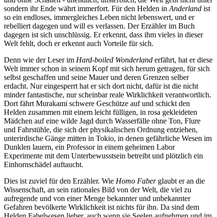
sondern ihr Ende währt immerfort. Für den Helden in
Anderland
ist
so ein endloses, immergleiches Leben nicht lebenswert, und er
rebelliert dagegen und will es verlassen. Der Erzähler im Buch
dagegen ist sich unschlüssig. Er erkennt, dass ihm vieles in dieser
Welt fehlt, doch er erkennt auch Vorteile für sich.
Denn wie der Leser im
Hard-boiled Wonderland
erfährt, hat er diese
Welt immer schon in seinem Kopf mit sich herum getragen, für sich
selbst geschaffen und seine Mauer und deren Grenzen selber
erdacht. Nur eingesperrt hat er sich dort nicht, dafür ist die nicht
minder fantastische, nur scheinbar reale Wirklichkeit verantwortlich.
Dort fährt Murakami schwere Geschütze auf und schickt den
Helden zusammen mit einem leicht fülligen, in rosa gekleideten
Mädchen auf eine wilde Jagd durch Wasserfälle ohne Ton, Flure
und Fahrstühle, die sich der physikalischen Ordnung entziehen,
unterirdische Gänge mitten in Tokio, in denen gefährliche Wesen im
Dunklen lauern, ein Professor in einem geheimen Labor
Experimente mit dem Unterbewusstsein betreibt und plötzlich ein
Einhornschädel auftaucht.
Dies ist zuviel für den Erzähler. Wie
Homo Faber
glaubt er an die
Wissenschaft, an sein rationales Bild von der Welt, die viel zu
aufregende und von einer Menge bekannter und unbekannter
Gefahren bevölkerte Wirklichkeit ist nichts für ihn. Da sind dem
Helden Fabelwesen lieber, auch wenn sie Seelen aufnehmen und im