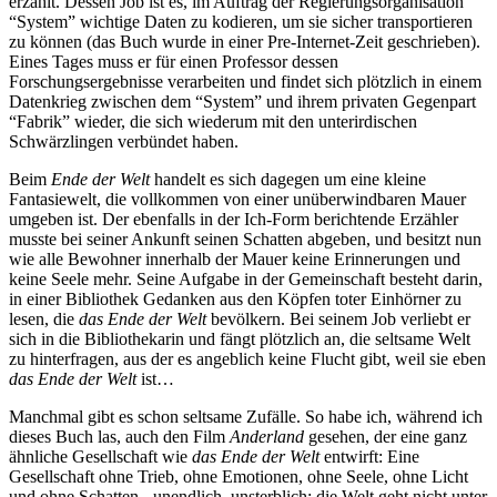
erzählt. Dessen Job ist es, im Auftrag der Regierungsorganisation
“System” wichtige Daten zu kodieren, um sie sicher transportieren
zu können (das Buch wurde in einer Pre-Internet-Zeit geschrieben).
Eines Tages muss er für einen Professor dessen
Forschungsergebnisse verarbeiten und findet sich plötzlich in einem
Datenkrieg zwischen dem “System” und ihrem privaten Gegenpart
“Fabrik” wieder, die sich wiederum mit den unterirdischen
Schwärzlingen verbündet haben.
Beim
Ende der Welt
handelt es sich dagegen um eine kleine
Fantasiewelt, die vollkommen von einer unüberwindbaren Mauer
umgeben ist. Der ebenfalls in der Ich-Form berichtende Erzähler
musste bei seiner Ankunft seinen Schatten abgeben, und besitzt nun
wie alle Bewohner innerhalb der Mauer keine Erinnerungen und
keine Seele mehr. Seine Aufgabe in der Gemeinschaft besteht darin,
in einer Bibliothek Gedanken aus den Köpfen toter Einhörner zu
lesen, die
das Ende der Welt
bevölkern. Bei seinem Job verliebt er
sich in die Bibliothekarin und fängt plötzlich an, die seltsame Welt
zu hinterfragen, aus der es angeblich keine Flucht gibt, weil sie eben
das Ende der Welt
ist…
Manchmal gibt es schon seltsame Zufälle. So habe ich, während ich
dieses Buch las, auch den Film
Anderland
gesehen, der eine ganz
ähnliche Gesellschaft wie
das Ende der Welt
entwirft: Eine
Gesellschaft ohne Trieb, ohne Emotionen, ohne Seele, ohne Licht
und ohne Schatten - unendlich, unsterblich; die Welt geht nicht unter