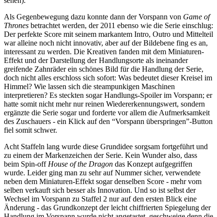
sehen).
Als Gegenbewegung dazu konnte dann der Vorspann von
Game of
Thrones
betrachtet werden, der 2011 ebenso wie die Serie einschlug:
Der perfekte Score mit seinem markantem Intro, Outro und Mittelteil
war alleine noch nicht innovativ, aber auf der Bildebene fing es an,
interessant zu werden. Die Kreativen fanden mit dem Miniaturen-
Effekt und der Darstellung der Handlungsorte als ineinander
greifende Zahnräder ein schönes Bild für die Handlung der Serie,
doch nicht alles erschloss sich sofort: Was bedeutet dieser Kreisel im
Himmel? Wie lassen sich die steampunkigen Maschinen
interpretieren? Es steckten sogar Handlungs-Spoiler im Vorspann; er
hatte somit nicht mehr nur reinen Wiedererkennungswert, sondern
ergänzte die Serie sogar und forderte vor allem die Aufmerksamkeit
des Zuschauers - ein Klick auf den “Vorspann überspringen”-Button
fiel somit schwer.
Acht Staffeln lang wurde diese Grundidee sorgsam fortgeführt und
zu einem der Markenzeichen der Serie. Kein Wunder also, dass
beim Spin-off
House of the Dragon
das Konzept aufgegriffen
wurde. Leider ging man zu sehr auf Nummer sicher, verwendete
neben dem Miniaturen-Effekt sogar denselben Score - mehr vom
selben verkauft sich besser als Innovation. Und so ist selbst der
Wechsel im Vorspann zu Staffel 2 nur auf den ersten Blick eine
Änderung - das Grundkonzept der leicht chiffrierten Spiegelung der
Handlung im Vorspann wurde nicht angetastet, geschweige denn die